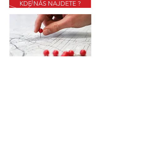
KDE NÁS NAJDETE ?
TELEFON
Tel:
775 587 660
EMAIL
lonigotrade@gmail.com
OTEVÍRACÍ DOBA
Pondělí-Pátek: 9-17hod
Sobota-Neděle: dle dohody